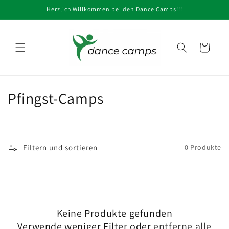
Direkt
Herzlich Willkommen bei den Dance Camps!!!
zum
Inhalt
Warenkorb
K
Pfingst-Camps
a
t
Filtern und sortieren
0 Produkte
e
g
o
Keine Produkte gefunden
r
Verwende weniger Filter oder
entferne alle