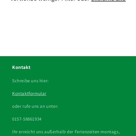
i
e
:
Kontakt
Schreibe uns hier:
Kontaktformular
oder rufe uns an unter:
0157-58861934
Ihr erreicht uns außerhalb der Ferienzeiten montags,